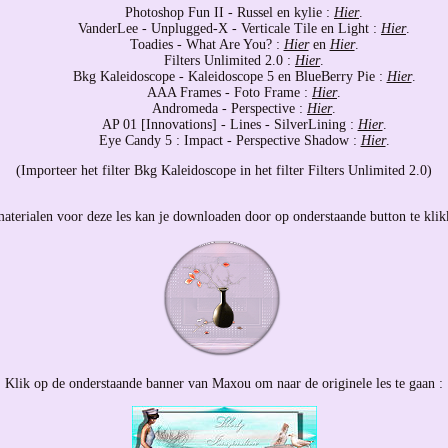
Photoshop Fun II - Russel en kylie :
Hier
.
VanderLee - Unplugged-X - Verticale Tile en Light :
Hier
.
Toadies - What Are You? :
Hier
en
Hier
.
Filters Unlimited 2.0 :
Hier
.
Bkg Kaleidoscope - Kaleidoscope 5 en BlueBerry Pie :
Hier
.
AAA Frames - Foto Frame :
Hier
.
Andromeda - Perspective :
Hier
.
AP 01 [Innovations] - Lines - SilverLining :
Hier
.
Eye Candy 5 : Impact - Perspective Shadow :
Hier
.
(Importeer het filter Bkg Kaleidoscope in het filter Filters Unlimited 2.0)
aterialen voor deze les kan je downloaden door op onderstaande button te klik
Klik op de onderstaande banner van Maxou om naar de originele les te gaan :