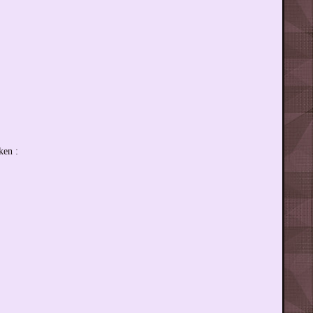
ken :