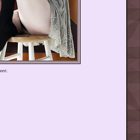
eert.