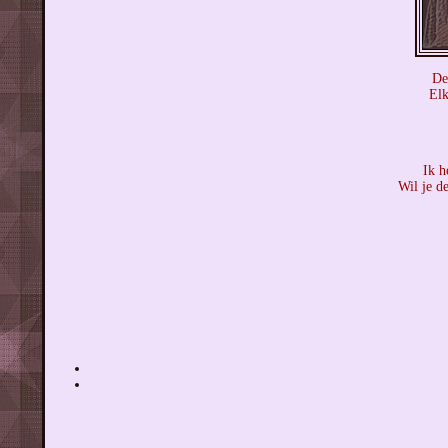
De
Elk
Ik h
Wil je d