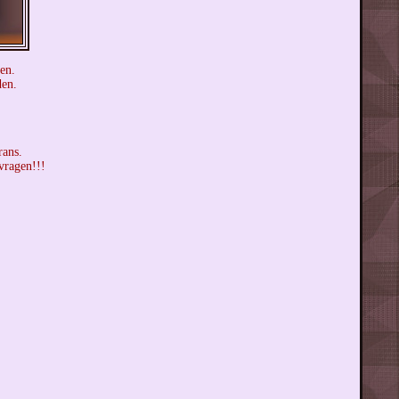
en.
den.
rans.
vragen!!!