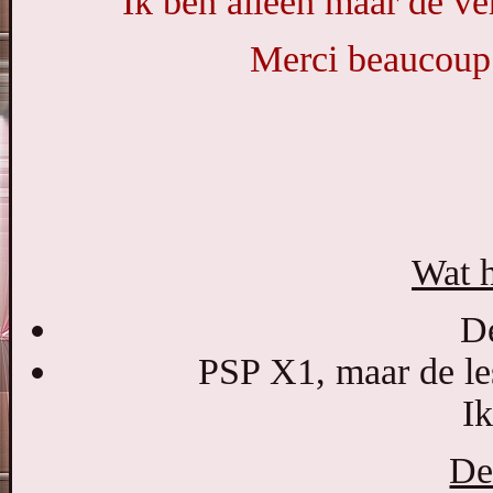
Ik ben alleen maar de ve
Merci beaucoup 
Wat h
De
PSP X1, maar de le
I
De 