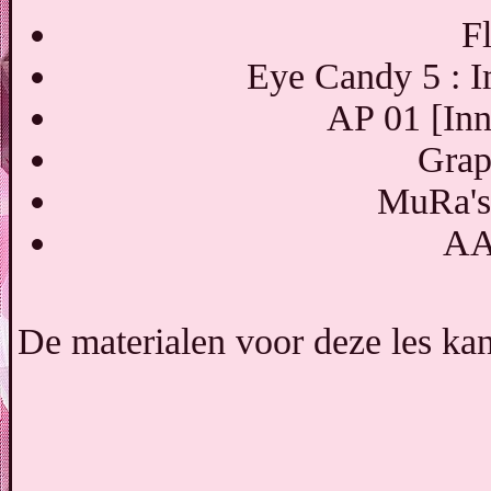
F
Eye Candy 5 : I
AP 01 [Inn
Grap
MuRa's 
AA
De materialen voor deze les ka