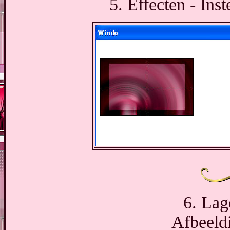
5. Effecten - Ins
6. Lag
Afbeeldi