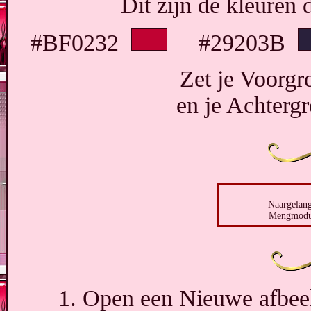
Dit zijn de kleuren 
#BF0232
#29203B
Zet je Voorgr
en je Achterg
Naargelang
Mengmodus
1. Open een Nieuwe afbeel