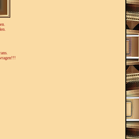
en.
den.
rans.
vragen!!!