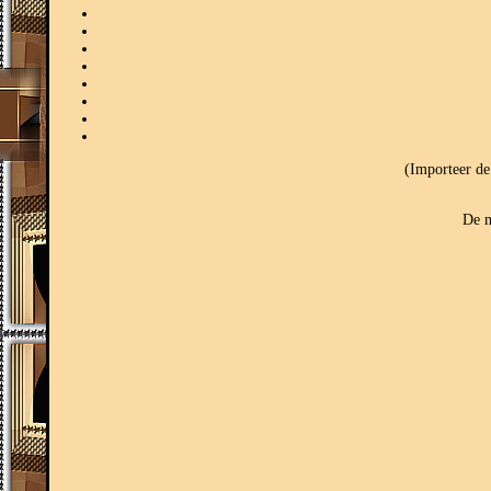
(Importeer de
De m