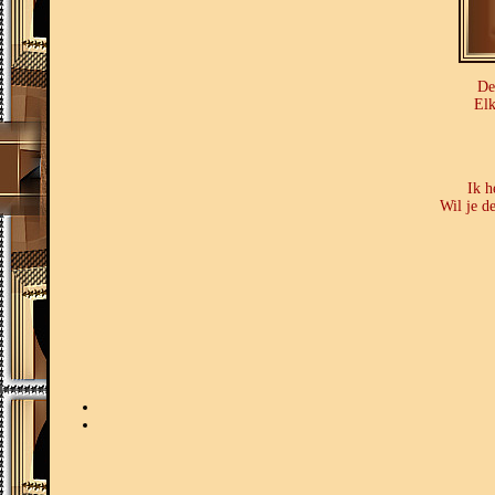
De
Elk
Ik h
Wil je d