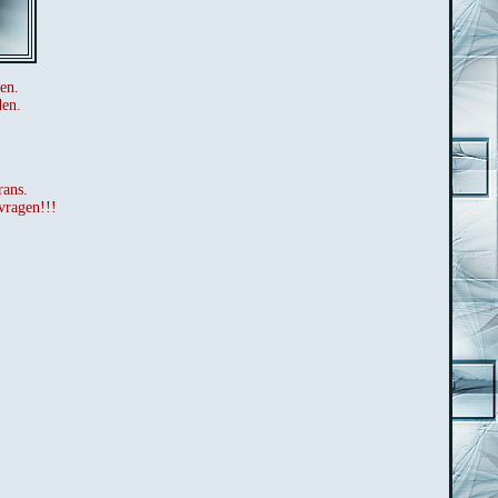
en.
den.
rans.
vragen!!!