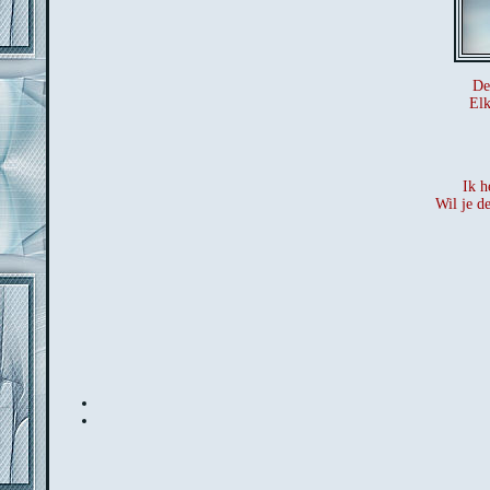
De
Elk
Ik h
Wil je d