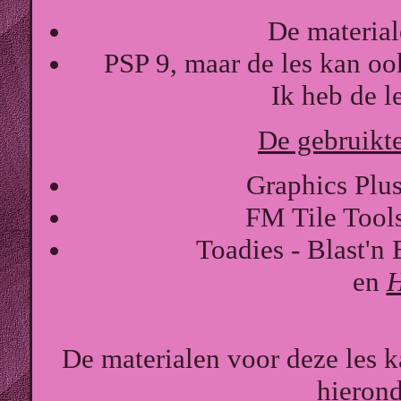
De materiale
PSP 9, maar de les kan oo
Ik heb de l
De gebruikte 
Graphics Plu
FM Tile Tool
Toadies - Blast'n 
en
H
De materialen voor deze les
hierond