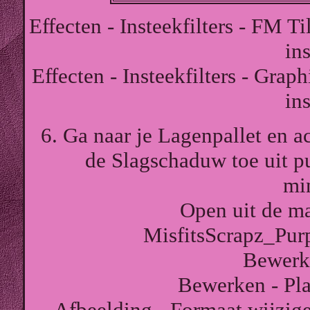
Effecten - Insteekfilters - FM T
ins
Effecten - Insteekfilters - Grap
ins
6. Ga naar je Lagenpallet en a
de Slagschaduw toe uit p
mi
Open uit de ma
MisfitsScrapz_Pur
Bewerk
Bewerken - Pla
Afbeelding - Formaat wijzige