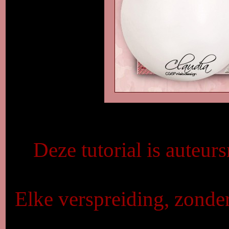
Deze tutorial is auteur
Elke verspreiding, zonde