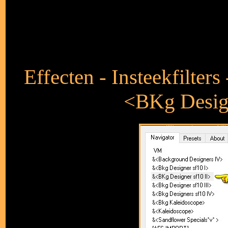
Effecten - Insteekfilter
<BKg Design