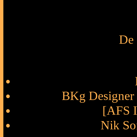
De 
BKg Designer s
[AFS 
Nik So