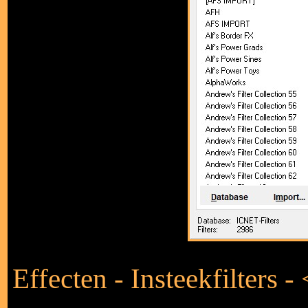
Effecten - Insteekfilters 