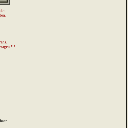
uden.
den.
rans.
vragen !!!
 haar