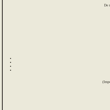
De m
(Impo