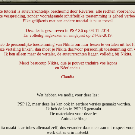
e tutorial is auteursrechtelijk beschermd door Rêveries, alle rechten voorbeho
ke verspreiding, zonder voorafgaande schriftelijke toestemming is geheel verbo
Elke gelijkenis met een andere tutorial is puur toeval.
Deze les is geschreven in PSP X6 op 08-11-2014.
En volledig nagekeken en aangepast op 24-02-2019.
heb de persoonlijke toestemming van Nikita om haar lessen te vertalen uit het F
eze vertaling linken, dan moet je Nikita daarvoor persoonlijk toestemming om 
Ik ben alleen maar de vertaler, de auteursrechten liggen volledig bij Nikita.
Merci beaucoup Nikita, que je pouvez traduire vos leçons
en Néerlandais.
Claudia.
Wat hebben we nodig voor deze les
:
PSP 12, maar deze les kan ook in eerdere versies gemaakt worden.
Ik heb de les in PSP 16 gemaakt.
De materialen voor deze les.
Animatie Shop.
ita maakt haar tubes allemaal zelf, dus verander daar niets aan uit respect voor
werk dat ze erin insteekt.