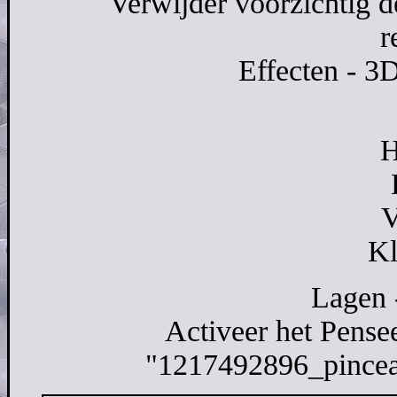
Verwijder voorzichtig 
r
Effecten - 3
H
V
Kl
Lagen 
Activeer het Pense
"1217492896_pinceau