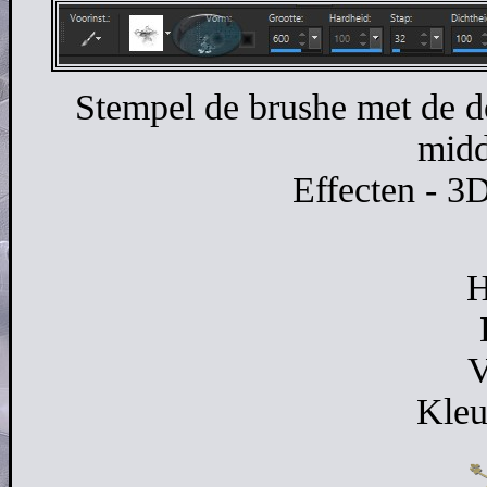
Stempel de brushe met de d
midd
Effecten - 3
H
V
Kleu