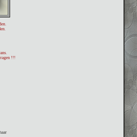
den.
den.
rans.
ragen !!!
haar