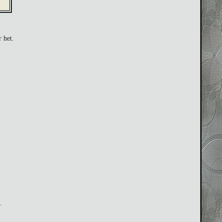
 het.
.