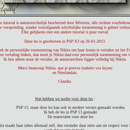
e tutorial is auteursrechtelijk beschermd door Rêveries, alle rechten voorbehou
e verspreiding, zonder voorafgaande schriftelijke toestemming is geheel verbo
Elke gelijkenis met een andere tutorial is puur toeval.
Deze les is geschreven in PSP X3 op 26-01-2013.
eb de persoonlijke toestemming van Nikita om haar lessen te vertalen uit het F
eze vertaling linken, dan moet je Nikita daarvoor persoonlijk toestemming om v
Ik ben alleen maar de vertaler, de auteursrechten liggen volledig bij Nikita.
Merci beaucoup Nikita, que je pouvez traduire vos leçons
en Néerlandais.
Claudia.
Wat hebben we nodig voor deze les
:
PSP 15, maar deze les kan ook in eerdere versies gemaakt worden.
Ik heb de les in PSP 13 gemaakt.
De materialen voor deze les.
ita maakt haar tubes allemaal zelf, dus verander daar niets aan uit respect voor 