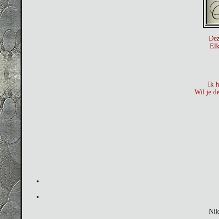
Dez
Elk
Ik h
Wil je d
Nik