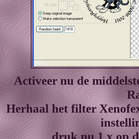
Activeer nu de middelst
Ra
Herhaal het filter Xenofe
instel
druk nu 1 x op 