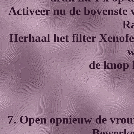
Activeer nu de bovenste v
Ra
Herhaal het filter Xenof
w
de knop
7. Open opnieuw de vro
Bewerke