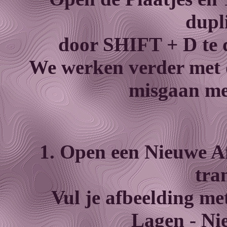
dupl
door SHIFT + D te d
We werken verder met d
misgaan met
1. Open een Nieuwe Af
tra
Vul je afbeelding me
Lagen - Ni