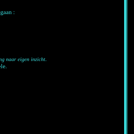
 gaan :
.
g naar eigen inzicht
le.
.