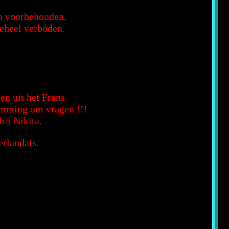
en voorbehouden.
geheel verboden.
en uit het Frans.
temming om vragen !!!
bij Nikita.
erlandais.