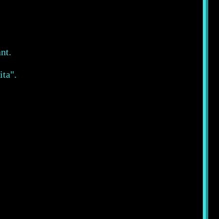
nt.
ta".