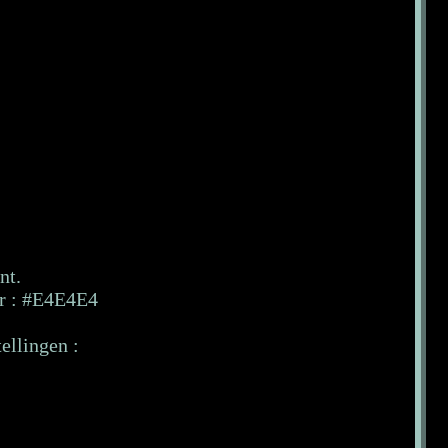
nt.
ur : #E4E4E4
.
ellingen :