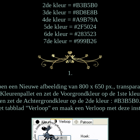
2de kleur = #B3B5B0
3de kleur = #8D8E8B
4de kleur = #A9B79A
5de kleur = #2F5024
6de kleur = #283523
7de kleur = #999B26
1.
en een Nieuwe afbeelding van 800 x 650 px., transpara
 Kleurenpallet en zet de Voorgrondkleur op de 1ste kle
en zet de Achtergrondkleur op de 2de kleur : #B3B5B0
et tabblad "Verloop" en maak een Verloop met deze inst