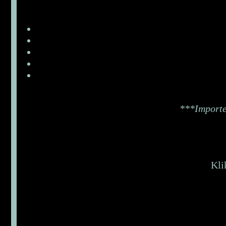
***Importee
Kli