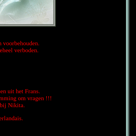
en voorbehouden.
geheel verboden.
en uit het Frans.
temming om vragen !!!
bij Nikita.
erlandais.