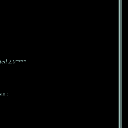
ited 2.0"***
an :