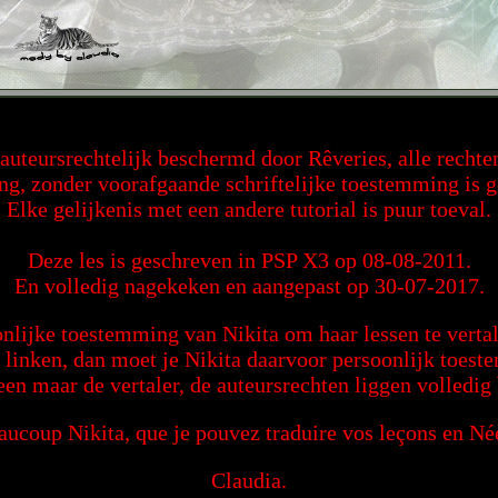
s auteursrechtelijk beschermd door Rêveries, alle recht
ng, zonder voorafgaande schriftelijke toestemming is 
Elke gelijkenis met een andere tutorial is puur toeval.
Deze les is geschreven in PSP X3 op 08-08-2011.
En volledig nagekeken en aangepast op 30-07-2017.
nlijke toestemming van Nikita om haar lessen te vertal
g linken, dan moet je Nikita daarvoor persoonlijk toes
een maar de vertaler, de auteursrechten liggen volledig 
ucoup Nikita, que je pouvez traduire vos leçons en Né
Claudia.