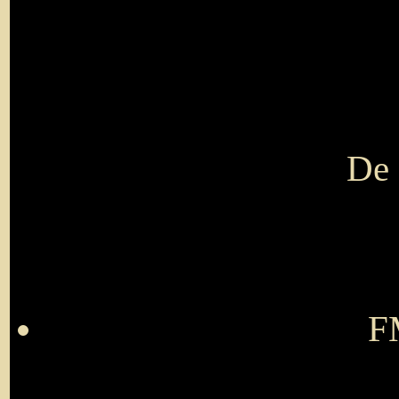
De 
F