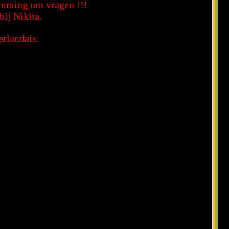
temming om vragen !!!
bij Nikita.
erlandais.