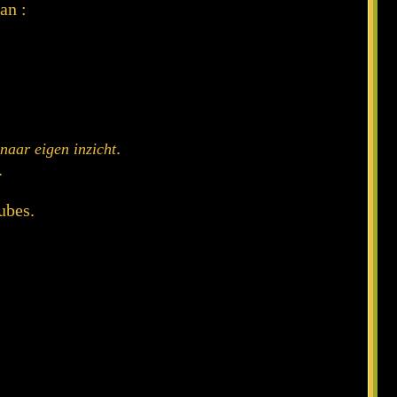
an :
.
naar eigen inzicht
.
ubes.