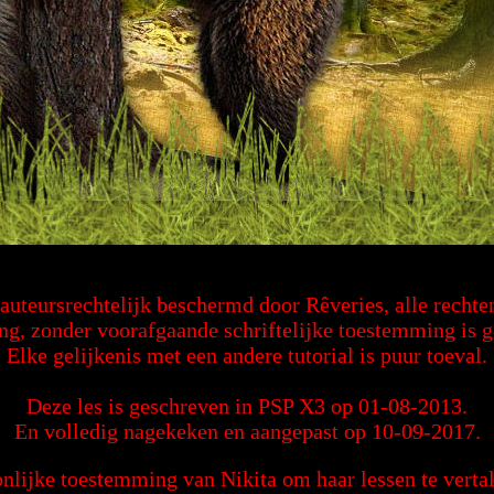
s auteursrechtelijk beschermd door Rêveries, alle recht
ng, zonder voorafgaande schriftelijke toestemming is 
Elke gelijkenis met een andere tutorial is puur toeval.
Deze les is geschreven in PSP X3 op 01-08-2013.
En volledig nagekeken en aangepast op 10-09-2017.
nlijke toestemming van Nikita om haar lessen te vertal