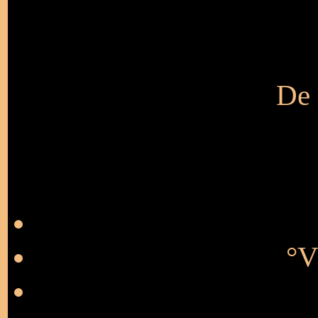
De 
°V