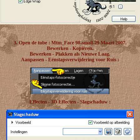
3. Open de tube : Mtm_Face 98-small-29 Maart 2007.
Bewerken - Kopiëren.
Bewerken - Plakken als Nieuwe Laag.
Aanpassen - Eénstapsverwijdering voor Ruis :
Effecten - 3D Effecten - Slagschaduw :