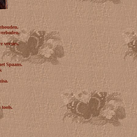
behouden.
 verboden.
e versies.
het Spaans.
k
uisa.
 tools.