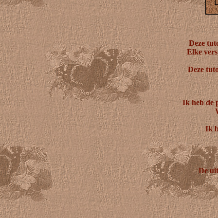
Deze tut
Elke vers
Deze tuto
Ik heb de 
Ik b
De uit