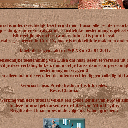
orial is auteursrechtelijk beschermd door Luisa, alle rechten voor
preiding, zonder voorafgaande schriftelijke toestemming is geheel
Elke gelijkenis met een andere tutorial is puur toeval.
rial is geschreven in Corel X, maar is makkelijk te maken in ander
Ik heb de les gemaakt in PSP X3 op 25-04-2011.
persoonlijke toestemming van Luisa om haar lessen te vertalen uit 
Wil je deze vertaling linken, dan moet je Luisa daarvoor persoonlij
toestemming om vragen !!!
en alleen maar de vertaler, de auteursrechten liggen volledig bij L
Gracias Luisa, Puedo traducir tus tutoriales.
Besos Claudia.
werking van deze tutorial vereist een goede kennis van PSP en zijn
In deze tutorial gebruiken we de tubes van Mtm Brigitte.
Brigitte deelt haar tubes in de volgende Yahoo groepen :