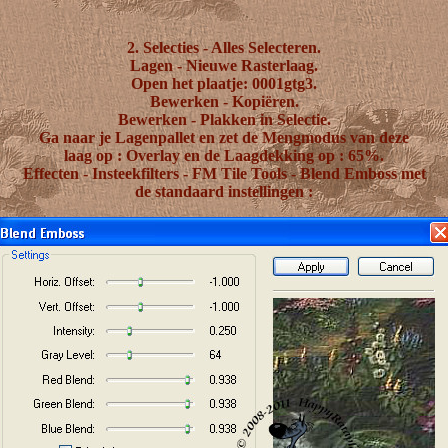
2. Selecties - Alles Selecteren.
Lagen - Nieuwe Rasterlaag.
Open het plaatje: 0001gtg3.
Bewerken - Kopiëren.
Bewerken - Plakken in Selectie.
Ga naar je Lagenpallet en zet de Mengmodus van deze
laag op : Overlay en de Laagdekking op : 65%.
Effecten - Insteekfilters - FM Tile Tools - Blend Emboss met
de standaard instellingen :