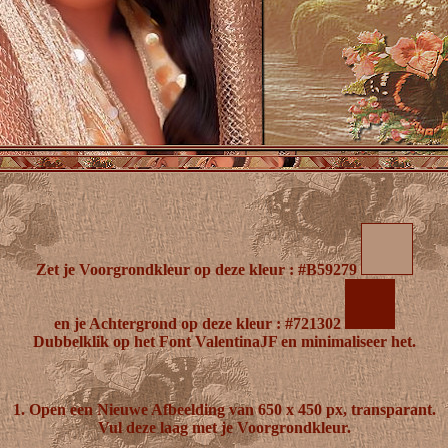
Zet je Voorgrondkleur op deze kleur : #B59279
en je Achtergrond op deze kleur : #721302
Dubbelklik op het Font ValentinaJF en minimaliseer het.
1. Open een Nieuwe Afbeelding van 650 x 450 px, transparant.
Vul deze laag met je Voorgrondkleur.