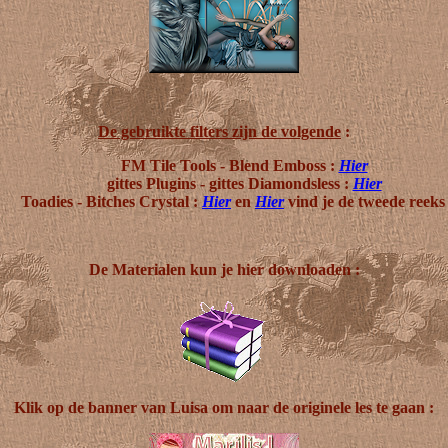
De gebruikte filters zijn de volgende
:
FM Tile Tools - Blend Emboss :
Hier
gittes Plugins - gittes Diamondsless :
Hier
Toadies - Bitches Crystal :
Hier
en
Hier
vind je de tweede reeks 
De Materialen kun je hier downloaden :
Klik op de banner van Luisa om naar de originele les te gaan :