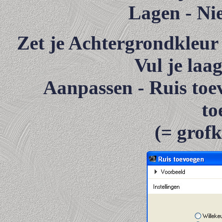
Lagen - Ni
Zet je Achtergrondkleu
Vul je laa
Aanpassen - Ruis toev
to
(= grofk