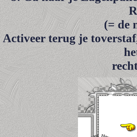
R
(= de 
Activeer terug je toverstaf
he
rech