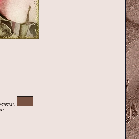
: #785243
n :