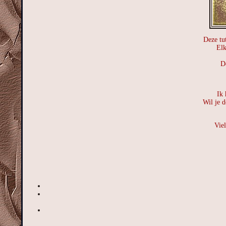
Deze tut
Elk
De
Ik 
Wil je d
Vie