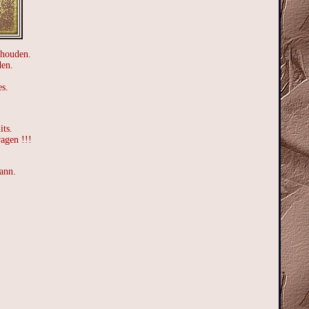
behouden.
den.
es.
its.
ragen !!!
ann.