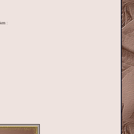
ken :