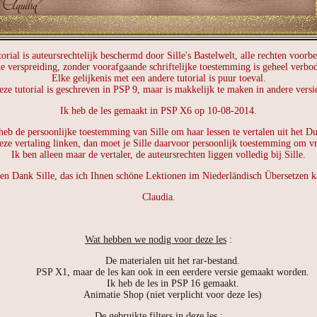
orial is auteursrechtelijk beschermd door Sille's Bastelwelt, alle rechten voor
e verspreiding, zonder voorafgaande schriftelijke toestemming is geheel verbo
Elke gelijkenis met een andere tutorial is puur toeval.
ze tutorial is geschreven in PSP 9, maar is makkelijk te maken in andere versi
Ik heb de les gemaakt in PSP X6 op 10-08-2014.
heb de persoonlijke toestemming van Sille om haar lessen te vertalen uit het Du
eze vertaling linken, dan moet je Sille daarvoor persoonlijk toestemming om v
Ik ben alleen maar de vertaler, de auteursrechten liggen volledig bij Sille.
len Dank Sille, das ich Ihnen schöne Lektionen im Niederländisch Übersetzen k
Claudia.
Wat hebben we nodig voor deze les
:
De materialen uit het rar-bestand.
PSP X1, maar de les kan ook in een eerdere versie gemaakt worden.
Ik heb de les in PSP 16 gemaakt.
Animatie Shop (niet verplicht voor deze les)
De gebruikte filters in deze les
: