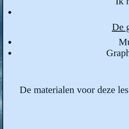
Ik 
De g
Mu
Graph
De materialen voor deze le