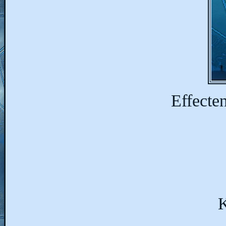
Effecte
K