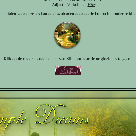
Adjust - Variations :
Hier
.
aterialen voor deze les kan de downloaden door op de button hieronder te klik
Klik op de onderstaande banner van Sille om naar de originele les te gaan :