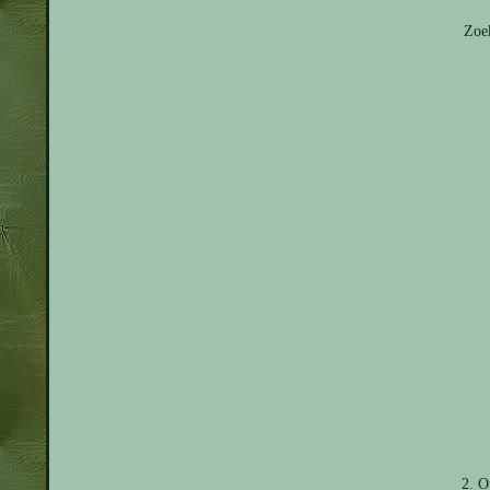
Zoek
2. O