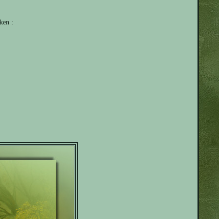
ken :