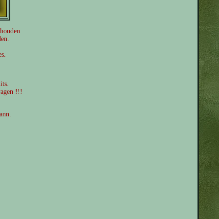
behouden.
den.
es.
its.
ragen !!!
ann.