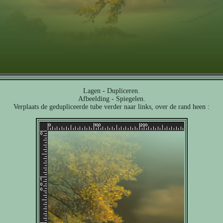
Lagen - Dupliceren.
Afbeelding - Spiegelen.
Verplaats de gedupliceerde tube verder naar links, over de rand heen :