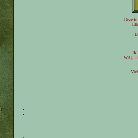
Deze tut
Elk
De
Ik 
Wil je d
Vie