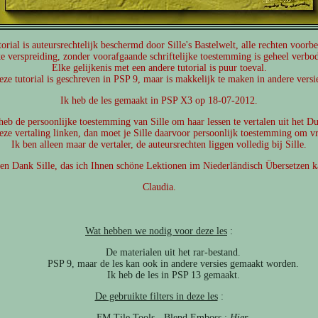
orial is auteursrechtelijk beschermd door Sille's Bastelwelt, alle rechten voor
e verspreiding, zonder voorafgaande schriftelijke toestemming is geheel verbo
Elke gelijkenis met een andere tutorial is puur toeval.
ze tutorial is geschreven in PSP 9, maar is makkelijk te maken in andere versi
Ik heb de les gemaakt in PSP X3 op 18-07-2012.
heb de persoonlijke toestemming van Sille om haar lessen te vertalen uit het Du
eze vertaling linken, dan moet je Sille daarvoor persoonlijk toestemming om v
Ik ben alleen maar de vertaler, de auteursrechten liggen volledig bij Sille.
len Dank Sille, das ich Ihnen schöne Lektionen im Niederländisch Übersetzen k
Claudia.
Wat hebben we nodig voor deze les
:
De materialen uit het rar-bestand.
PSP 9, maar de les kan ook in andere versies gemaakt worden.
Ik heb de les in PSP 13 gemaakt.
De gebruikte filters in deze les
:
FM Tile Tools - Blend Emboss :
Hier
.