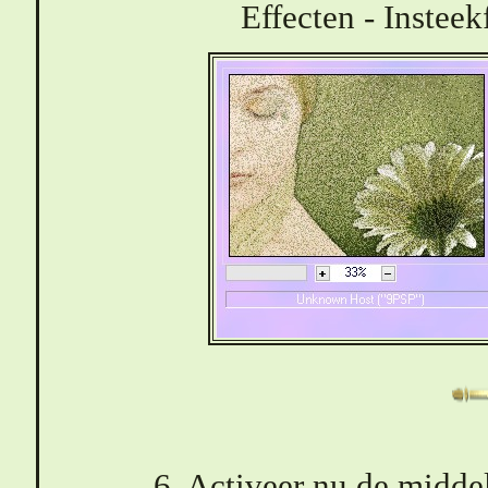
Effecten - Insteekf
6. Activeer nu de midde