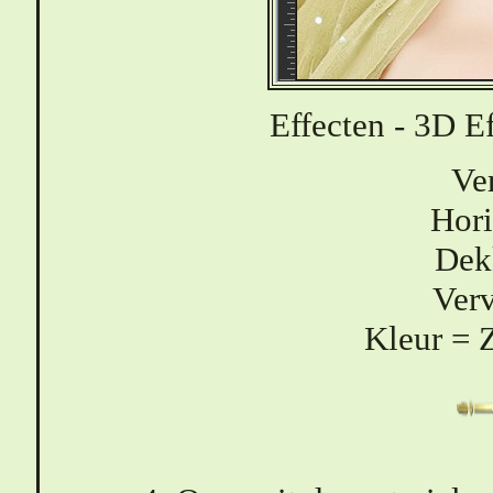
Effecten - 3D E
Ver
Hori
Dek
Ver
Kleur = 