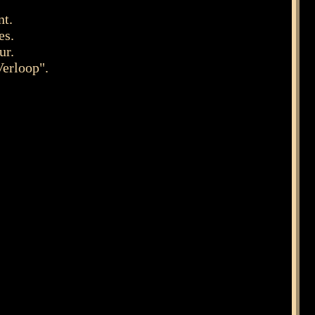
nt.
es.
ur.
Verloop".