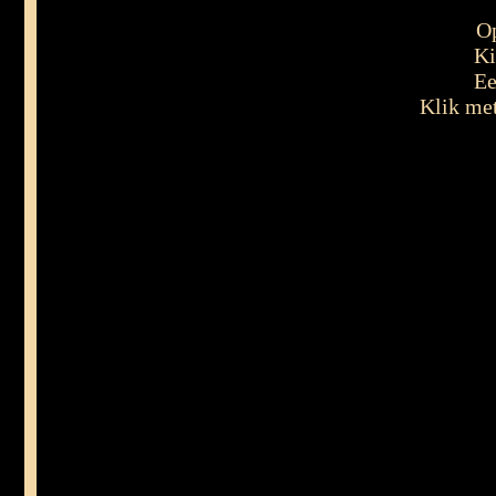
Op
Ki
Ee
Klik met