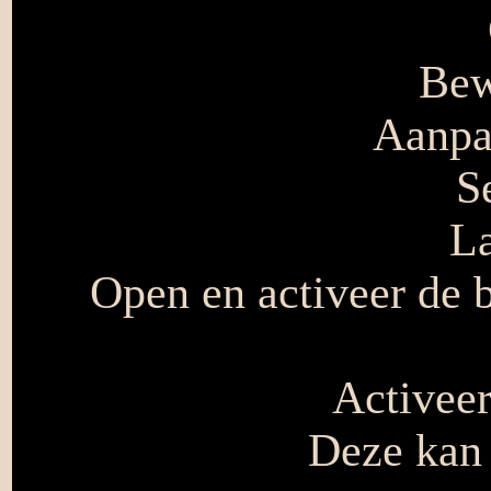
Bew
Aanpas
S
La
Open en activeer de 
Activee
Deze kan 