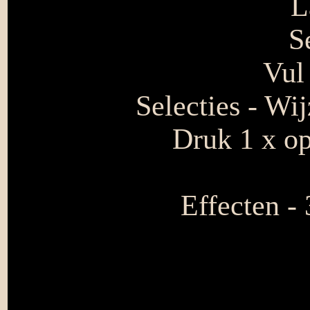
L
S
Vul 
Selecties - Wi
Druk 1 x op
Effecten -