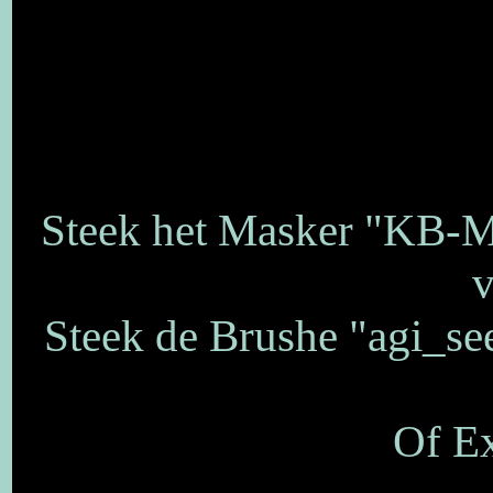
Steek het Masker "KB-Ma
v
Steek de Brushe "agi_see
Of Ex