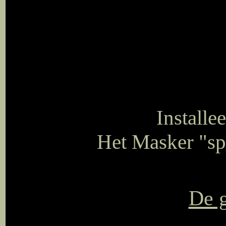
Installe
Het Masker "sp
De g