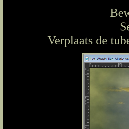
Bew
S
Verplaats de tub