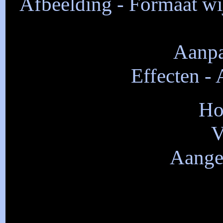
Afbeelding - Formaat wij
Aanpa
Effecten - 
Ho
V
Aangep