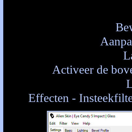
Bew
Aanpas
L
Activeer de bove
L
Effecten - Insteekfil