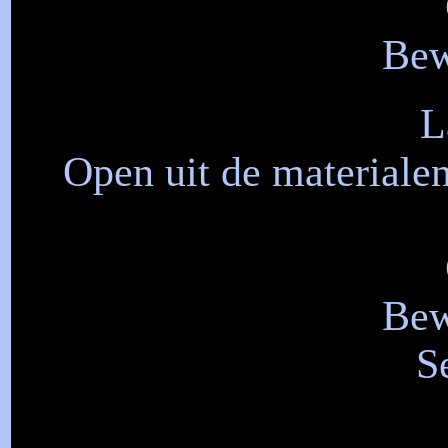
Bew
L
Open uit de material
Bew
S