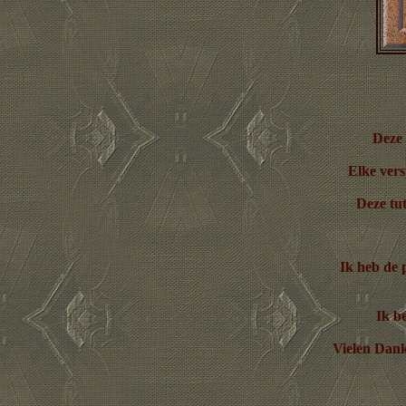
Deze 
Elke vers
Deze tut
Ik heb de 
Ik be
Vielen Dank