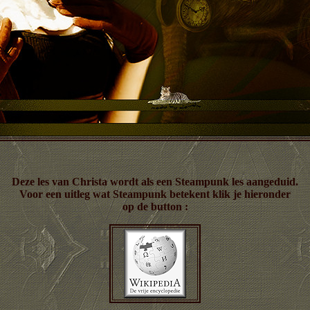
Deze les van Christa wordt als een Steampunk les aangeduid.
Voor een uitleg wat Steampunk betekent klik je hieronder
op de button :