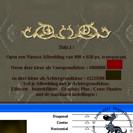
Stap 1
:
Open een Nieuwe Afbeelding van 900 x 650 px, transparant.
Neem deze kleur als Voorgrondkleur : #800000
en deze kleur als Achtergrondkleur : #221D00
Vul je Afbeelding met je Achtergrondkleur.
Effecten - Insteekfilters - Graphics Plus - Cross Shadow
met de standaard instellingen :