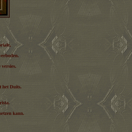
riale,
 verboden.
 versies.
 het Duits.
rista.
setzen kann.