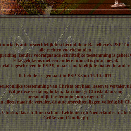
tutorial is auteursrechtelijk beschermd door Bastelhexe's PSP Tuto
alle rechten voorbehouden.
preiding, zonder voorafgaande schriftelijke toestemming is geheel
Elke gelijkenis met een andere tutorial is puur toeval.
orial is geschreven in PSP 9, maar is makkelijk te maken in andere
Ik heb de les gemaakt in PSP X3 op 16-10-2011.
persoonlijke toestemming van Christa om haar lessen te vertalen uit
Wil je deze vertaling linken, dan moet je Christa daarvoor
persoonlijk toestemming om vragen !!!
n alleen maar de vertaler, de auteursrechten liggen volledig bij Ch
 Christa, das ich Ihnen schöne Lektionen im Niederländisch Über
Grüße von Claudia ;0)