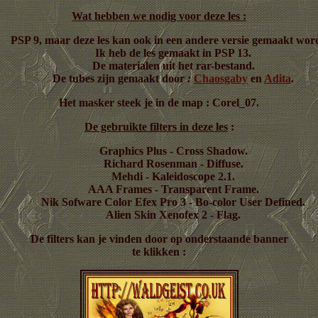
Wat hebben we nodig voor deze les :
PSP 9, maar deze les kan ook in een andere versie gemaakt wor
Ik heb de les gemaakt in PSP 13.
De materialen uit het rar-bestand.
De tubes zijn gemaakt door
:
Chaosgaby
en
Adita
.
Het masker steek je in de map : Corel_07.
De gebruikte filters in deze les
:
Graphics Plus - Cross Shadow.
Richard Rosenman - Diffuse.
Mehdi - Kaleidoscope 2.1.
AAA Frames - Transparent Frame.
Nik Sofware Color Efex Pro 3 - Bo-color User Defined.
Alien Skin Xenofex 2 - Flag.
De filters kan je vinden door op onderstaande banner
te klikken :