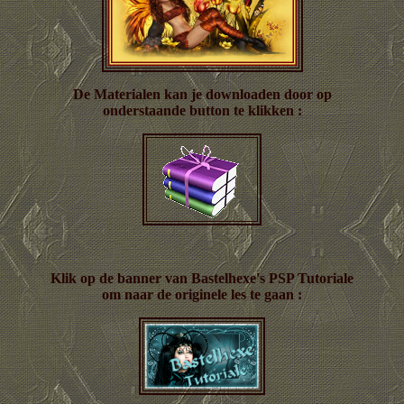
De Materialen kan je downloaden door op
onderstaande button te klikken :
Klik op de banner van Bastelhexe's PSP Tutoriale
om naar de originele les te gaan :