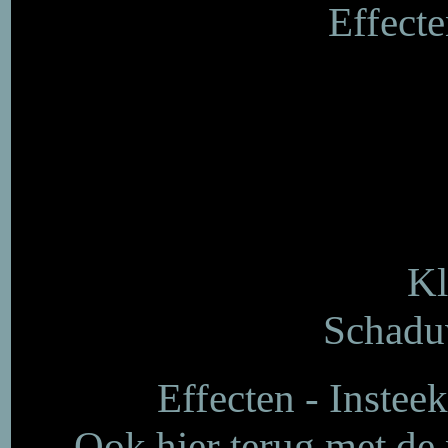
Effecte
Kl
Schaduw
Effecten - Insteek
Ook hier terug met de p