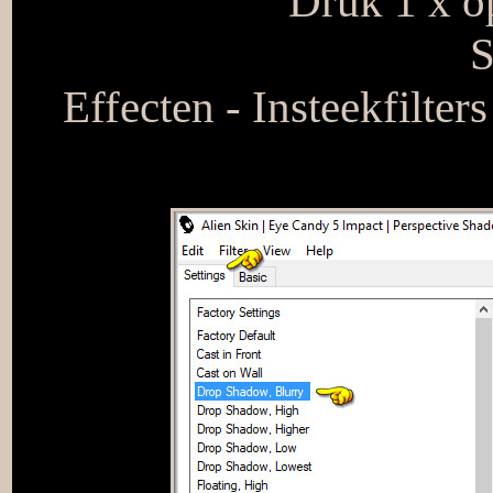
Druk 1 x op
S
Effecten - Insteekfilter