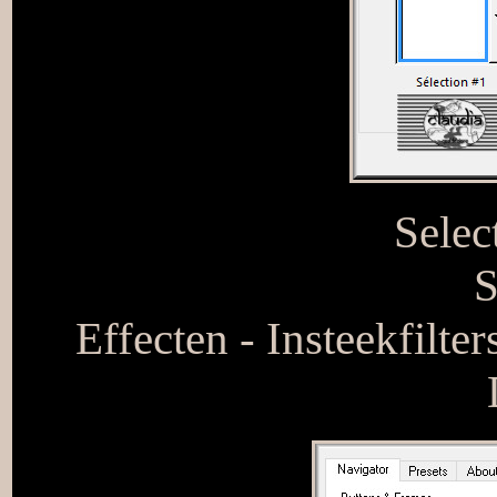
Selec
S
Effecten - Insteekfilte