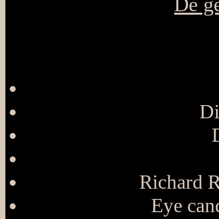
De ge
Di
Richard R
Eye cand