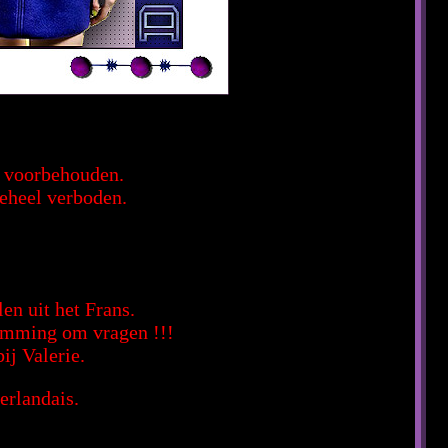
en voorbehouden.
geheel verboden.
en uit het Frans.
temming om vragen !!!
ij Valerie.
erlandais.