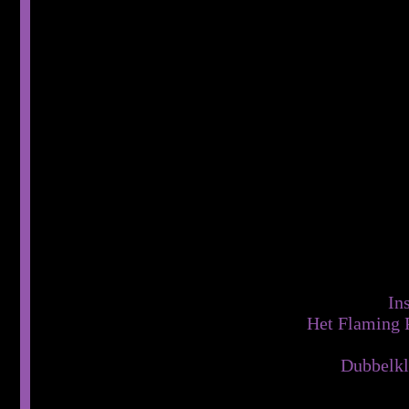
Ins
Het Flaming P
Dubbelkli