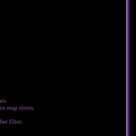
ken.
en map zitten,
et filter.