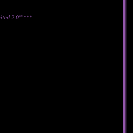
mited 2.0"
"***