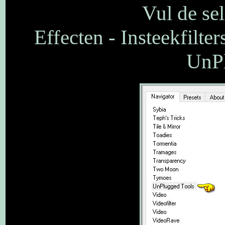
Vul de se
Effecten - Insteekfilte
UnPl