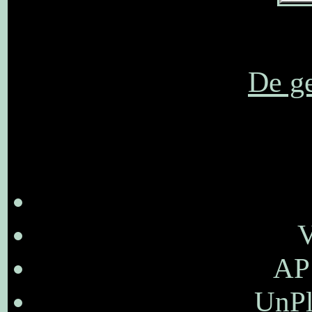
De ge
V
AP 
UnPl