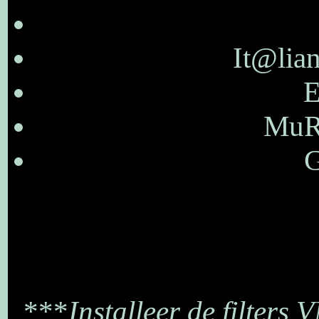
It@lian
E
MuRa
G
***
Installeer de filters 