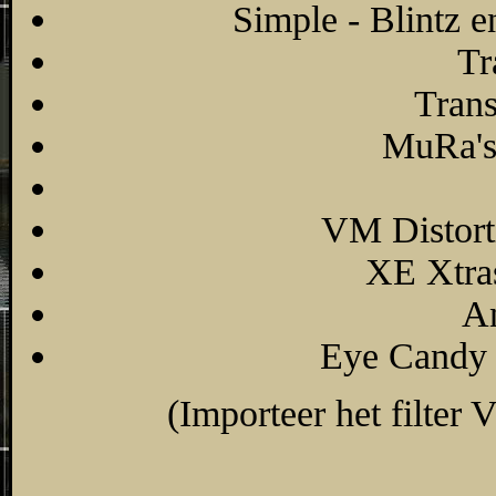
Simple - Blintz 
Tr
Trans
MuRa's 
VM Distorti
XE Xtras
An
Eye Candy 
(Importeer het filter 