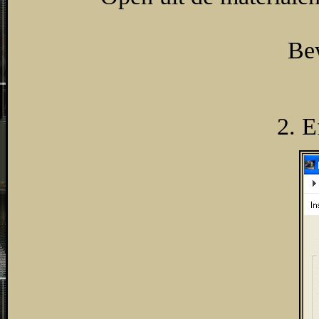
Bew
2. E