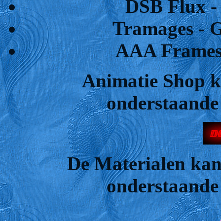
DSB Flux - 
Tramages - G
AAA Frames 
Animatie Shop k
onderstaande 
De Materialen kan
onderstaande 