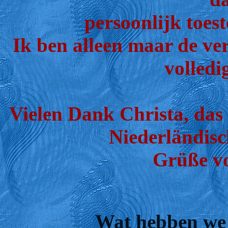
persoonlijk toes
Ik ben alleen maar de ver
volledi
Vielen Dank Christa, das
Niederländisc
Grüße vo
Wat hebben we n