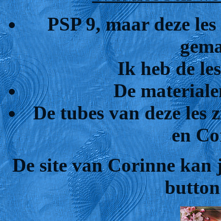
PSP 9, maar deze les
gema
Ik heb de le
De materiale
De tubes van deze les
en Co
De site van Corinne kan 
button