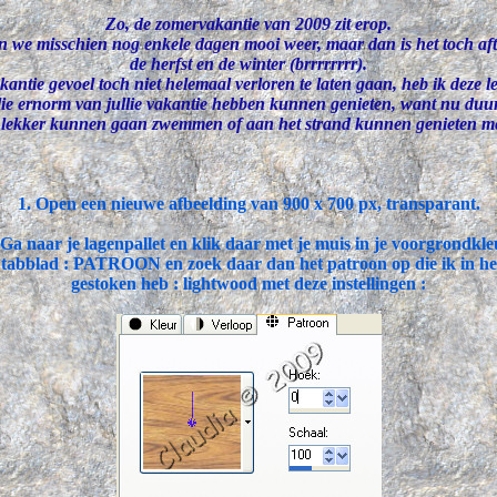
Zo, de zomervakantie van 2009 zit erop.
 we misschien nog enkele dagen mooi weer, maar dan is het toch aft
de herfst en de winter (brrrrrrrr).
antie gevoel toch niet helemaal verloren te laten gaan, heb ik deze l
llie ernorm van jullie vakantie hebben kunnen genieten, want nu duur
 lekker kunnen gaan zwemmen of aan het strand kunnen genieten me
1. Open een nieuwe afbeelding van 900 x 700 px, transparant.
 Ga naar je lagenpallet en klik daar met je muis in je voorgrondkle
 tabblad : PATROON en zoek daar dan het patroon op die ik in he
gestoken heb : lightwood met deze instellingen :