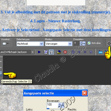
3. Vul je afbeelding met dit patroon met je vlakvulling (emmertje).
4. Lagen - Nieuwe Rasterlaag.
. Activeer je Selectietool - Aangepaste Selectie met deze instellingen