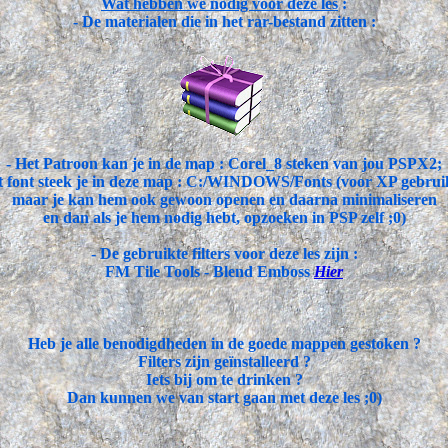
Wat hebben we nodig voor deze les
:
- De materialen die in het rar-bestand zitten :
- Het Patroon kan je in de map : Corel_8 steken van jou PSPX2;
t font steek je in deze map : C:/WINDOWS/Fonts (voor XP gebrui
maar je kan hem ook gewoon openen en daarna minimaliseren
en dan als je hem nodig hebt, opzoeken in PSP zelf ;0)
- De gebruikte filters voor deze les zijn :
FM Tile Tools - Blend Emboss
Hier
Heb je alle benodigdheden in de goede mappen gestoken ?
Filters zijn geïnstalleerd ?
Iets bij om te drinken ?
Dan kunnen we van start gaan met deze les ;0)