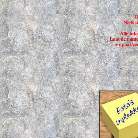
D
Niets 
Alle tube
Laat de namen
Er gaat vee