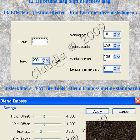
12. De bruine laag blijft de actieve laag.
13. Effecten - Textuureffecten - Fijn Leer met deze instellingen :
 - Insteekfilters - FM Tile Tools - Blend Emboss met de standaard i