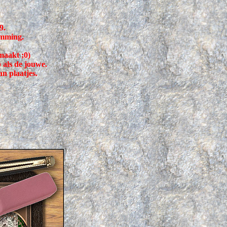
9.
emming.
emaakt ;0)
 als de jouwe.
an plaatjes.