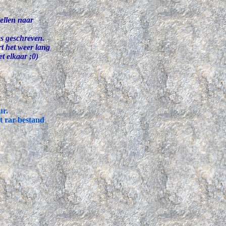
ellen naar
es geschreven.
t het weer lang
t elkaar ;0)
ur.
t rar-bestand