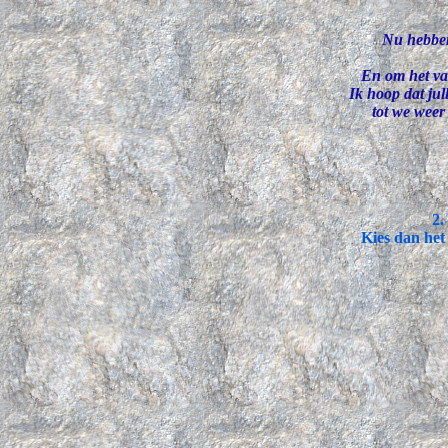
Nu hebben
En om het vak
Ik hoop dat ju
tot we weer
2.
Kies dan het