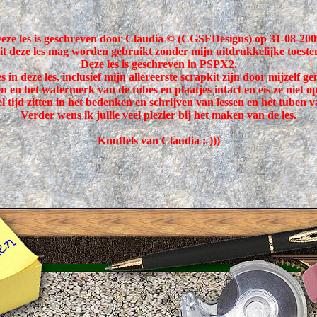
eze les is geschreven door Claudia © (CGSFDesigns) op 31-08-200
uit deze les mag worden gebruikt zonder mijn uitdrukkelijke toest
Deze les is geschreven in PSPX2.
s in deze les, inclusief mijn allereerste scrapkit zijn door mijzelf g
 en het watermerk van de tubes en plaatjes intact en eis ze niet op
l tijd zitten in het bedenken en schrijven van lessen en het tuben v
Verder wens ik jullie veel plezier bij het maken van de les.
Knuffels van Claudia ;-)))