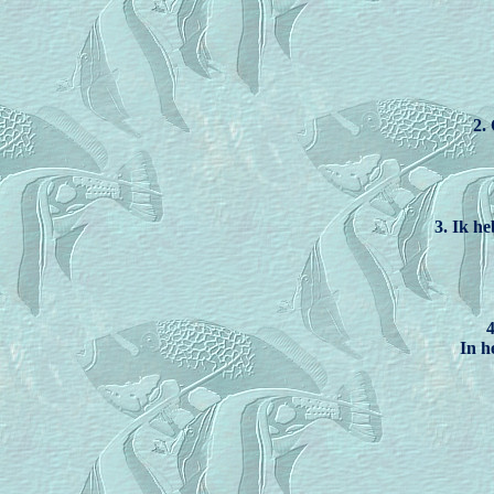
2.
3. Ik h
4
In h