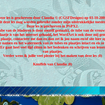
eze les is geschreven door Claudia © (CGSFDesigns) op 03-10-200
uit deze les mag worden gebruikt zonder mijn uitdrukkelijke toest
Deze les is geschreven in PSPX2.
ube van de bladeren is door mezelf gemaakt, de tube van de vrouw 
laatje is van het internet gehaald, het WordArt is ook door mij ge
plaatje, contacteer me dan en dan zet ik jou naam en/of site hier 
e namen en het watermerk van de tubes en plaatjes intact en eis ze 
 Er gaat heel veel tijd zitten in het bedenken en schrijven van lesse
van plaatjes.
Verder wens ik jullie veel plezier bij het maken van deze les ;0)
Knuffels van Claudia ;0)