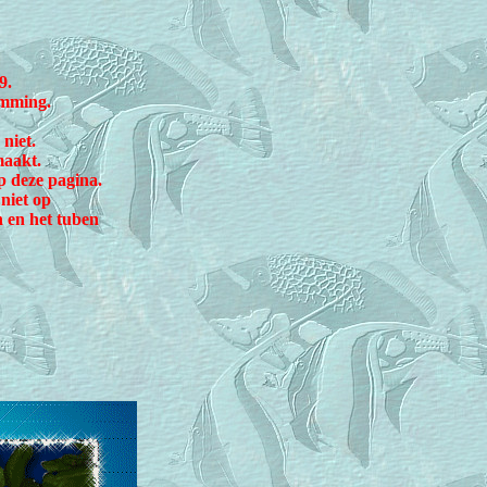
9.
emming.
niet.
maakt.
op deze pagina.
niet op
n en het tuben