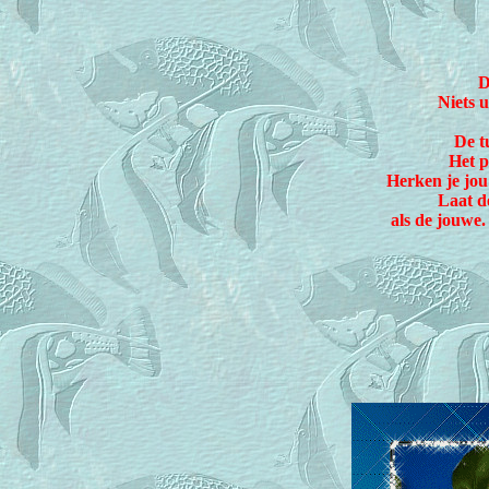
D
Niets 
De t
Het p
Herken je jou 
Laat d
als de jouwe.