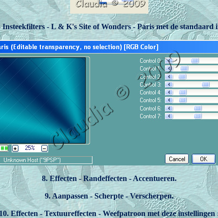
- Insteekfilters - L & K's Site of Wonders - Paris met de standaard i
8. Effecten - Randeffecten - Accentueren.
9. Aanpassen - Scherpte - Verscherpen.
10. Effecten - Textuureffecten - Weefpatroon met deze instellingen 