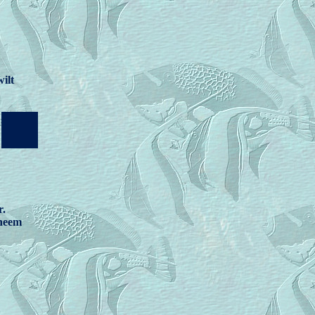
ilt
1
r.
 neem