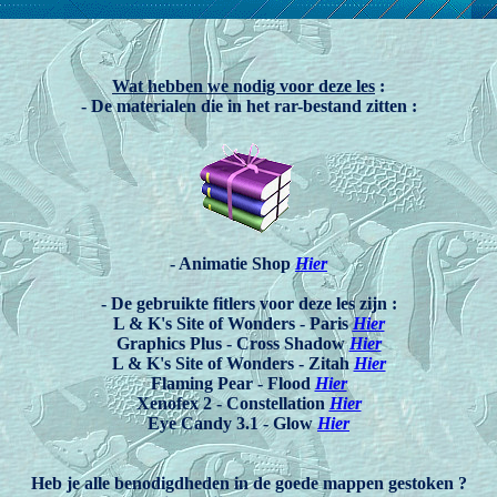
Wat hebben we nodig voor deze les
:
- De materialen die in het rar-bestand zitten :
- Animatie Shop
Hier
- De gebruikte fitlers voor deze les zijn :
L & K's Site of Wonders - Paris
Hier
Graphics Plus - Cross Shadow
Hier
L & K's Site of Wonders - Zitah
Hier
Flaming Pear - Flood
Hier
Xenofex 2 - Constellation
Hier
Eye Candy 3.1 - Glow
Hier
Heb je alle benodigdheden in de goede mappen gestoken ?