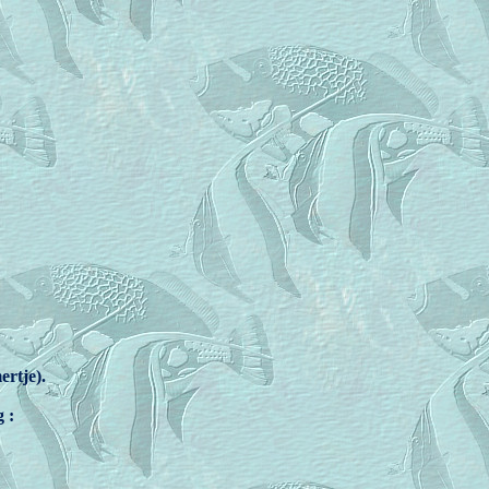
ertje).
 :