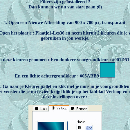
Filters zijn geïnstalleerd ?
Dan kunnen we nu van start gaan ;0)
1. Open een Nieuwe Afbeelding van 900 x 700 px, transparant.
 Open het plaatje : Plaatje1-Les36 en neem hieruit 2 kleuren die je w
gebruiken in jou werkje.
eb deze kleuren genomen : Een donkere voorgrondkleur : #001D5
En een lichte achtergrondkleur : #05ABB9
. Ga naar je Kleurenpallet en klik met je muis in je voorgrondkleu
et venster die je nu te zien krijgt klik je op het tabblad Verloop en
deze instellingen over :