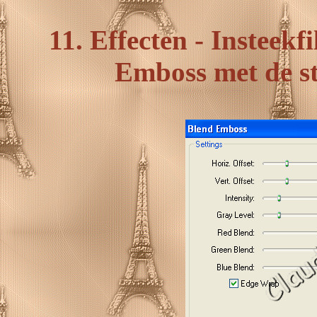
11. Effecten - Insteekf
Emboss met de st