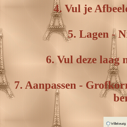
4. Vul je Afbee
5. Lagen - N
6. Vul deze laag 
7. Aanpassen - Grofkorr
be