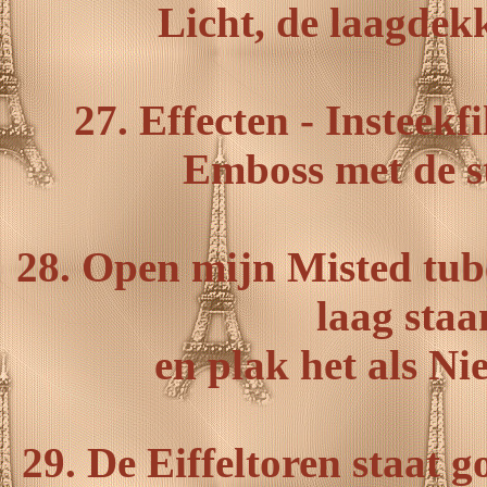
Licht, de laagdekk
27. Effecten - Insteekf
Emboss met de st
28. Open mijn Misted tube
laag staa
en plak het als Ni
29. De Eiffeltoren staat g