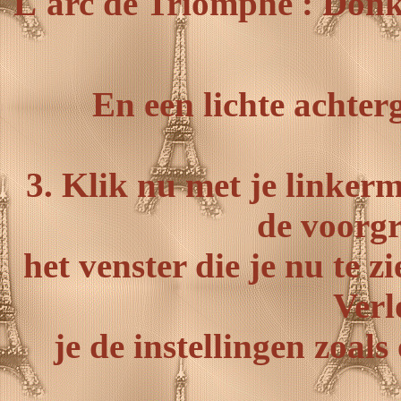
L'arc de Triomphe : Don
En een lichte achte
3. Klik nu met je linker
de voorgr
het venster die je nu te z
Verl
je de instellingen zoal