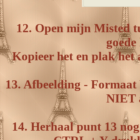
12. Open mijn Misted t
goede 
Kopieer het en plak het 
13. Afbeelding - Formaat 
NIET 
14. Herhaal punt 13 nog 