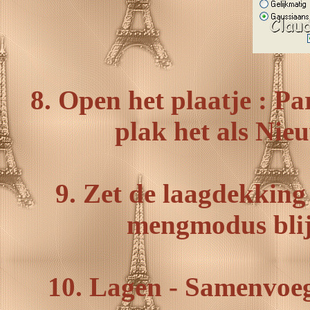
8. Open het plaatje : Pa
plak het als Nie
9. Zet de laagdekking
mengmodus blij
10. Lagen - Samenvoe