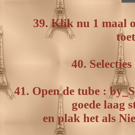
39. Klik nu 1 maal 
toe
40. Selecties
41. Open de tube : by_S
goede laag s
en plak het als Ni