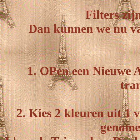
Filters zij
Dan kunnen we nu van
1. OPen een Nieuwe A
tra
2. Kies 2 kleuren uit 1 
genomen