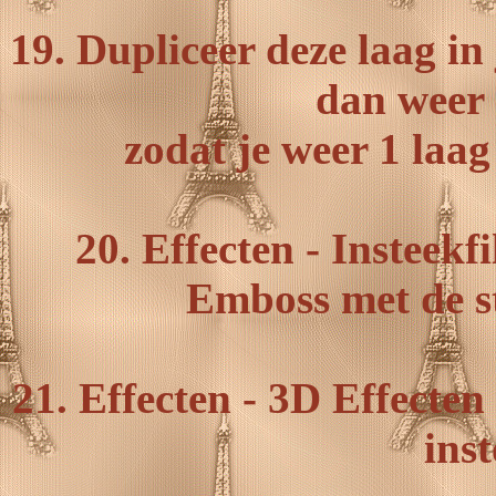
19. Dupliceer deze laag in
dan weer
zodat je weer 1 laa
20. Effecten - Insteekf
Emboss met de st
21. Effecten - 3D Effecte
inst