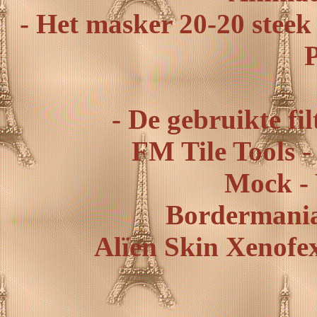
- Het masker 20-20 steek 
- De gebruikte fil
FM Tile Tools 
Mock -
Bordermania
Alïen Skin Xenofex