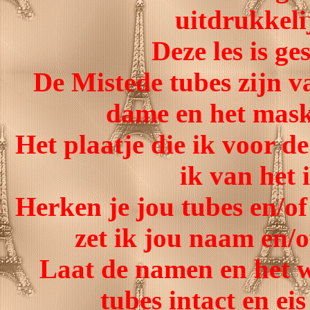
uitdrukkeli
Deze les is g
De Mistede tubes zijn v
dame en het maske
Het plaatje die ik voor d
ik van het 
Herken je jou tubes en/of
zet ik jou naam en/o
Laat de namen en het w
tubes intact en eis