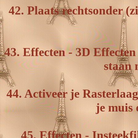
42. Plaats rechtsonder (
43. Effecten - 3D Effecten
staan 
44. Activeer je Rasterlaag
je muis 
45. Effecten - Insteek