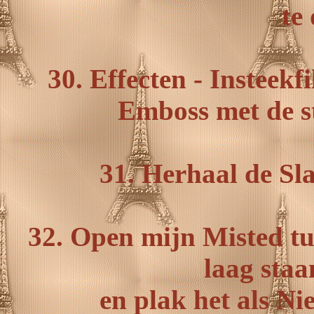
te
30. Effecten - Insteekf
Emboss met de st
31. Herhaal de Sl
32. Open mijn Misted tu
laag staa
en plak het als Ni