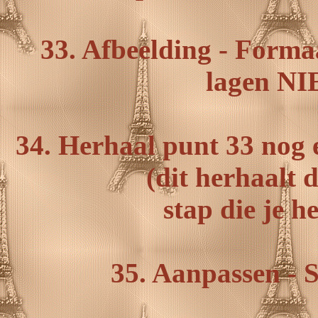
33. Afbeelding - Forma
lagen NI
34. Herhaal punt 33 nog 
(dit herhaalt 
stap die je h
35. Aanpassen - S