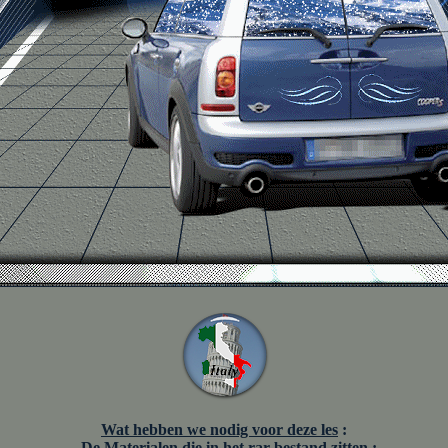
Wat hebben we nodig voor deze les
:
- De Materialen die in het rar-bestand zitten :