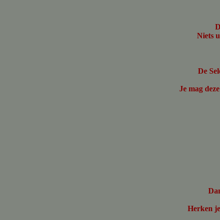
D
Niets 
De Sele
Je mag deze
Dan
Herken je 