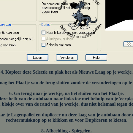
4. Kopieer deze Selectie en plak het als Nieuwe Laag op je werkje.
 mag het Plaatje van de brug sluiten zonder de veranderingen op te 
6. Ga terug naar je werkje, na het sluiten van het Plaatje.
deze helft van de autobaan naar links toe met behulp van je Verplaa
 blokje over van de rand van je werkje, dus niet helemaal tegen d
ar je Lagenpallet en dupliceer nu deze laag van je autobaan door 
rechtermuisknop op te klikken en voor Dupliceren te kiezen.
8. Afbeelding - Spiegelen.