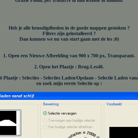
Grazie Paola, per tradurre la mia lezione in italiano.
Heb je alle benodigdheden in de goede mappen gestoken ?
Filters zijn geïnstalleerd ?
Dan kunnen we nu van start gaan met de les ;0)
1. Open een Nieuwe Afbeelding van 900 x 700 px, Transparant.
2. Open het Plaatje : Brug-Les48.
t Plaatje : Selecties - Selecties Laden/Opslaan - Selectie Laden van
en zoek mijn eerste Selectie op :