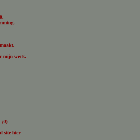
0.
emming.
gemaakt.
r mijn werk.
 ;0)
f site hier