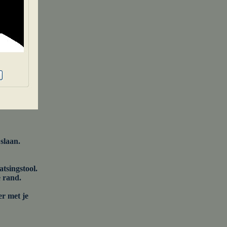
slaan.
tsingstool.
e rand.
er met je