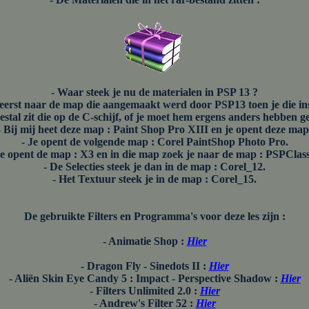
- Waar steek je nu de materialen in PSP 13 ?
t eerst naar de map die aangemaakt werd door PSP13 toen je die ins
estal zit die op de C-schijf, of je moet hem ergens anders hebben ge
- Bij mij heet deze map : Paint Shop Pro XIII en je opent deze map
- Je opent de volgende map : Corel PaintShop Photo Pro.
Je opent de map : X3 en in die map zoek je naar de map : PSPClass
- De Selecties steek je dan in de map : Corel_12.
- Het Textuur steek je in de map : Corel_15.
De gebruikte Filters en Programma's voor deze les zijn :
- Animatie Shop :
Hier
- Dragon Fly - Sinedots II :
Hier
- Aliën Skin Eye Candy 5 : Impact - Perspective Shadow :
Hier
- Filters Unlimited 2.0 :
Hier
- Andrew's Filter 52 :
Hier