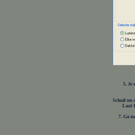
5. Je
Schuif nu 
Laat 1
7. Ga na