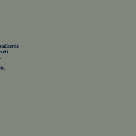
talleerde
zet)
.
ic.