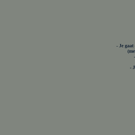
- Je gaa
(me
- 