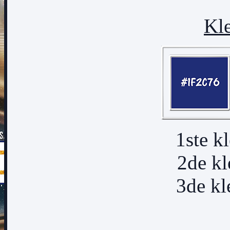
Kle
1ste k
2de k
3de k