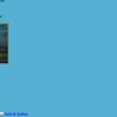
cht
n :