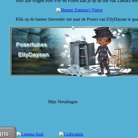
Voor alle vragen over PSP en Filters kan je op de site van Zantara tere
Klik op de banner hieronder om naar de Posers van EllyDaysan te gaa