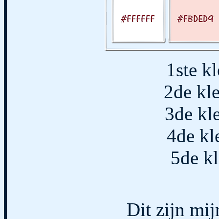
1ste k
2de k
3de k
4de k
5de k
Dit zijn mij