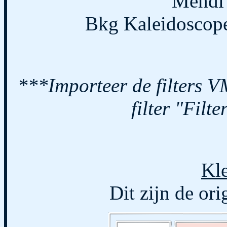
Mehdi 
Bkg Kaleidoscop
***Importeer de filters V
filter "Filt
Kle
Dit zijn de ori