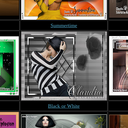
Summertime
Black or White