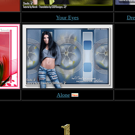
Your Eyes
Dre
Alone