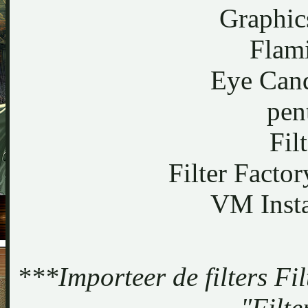
Graphic
Flami
Eye Cand
pen
Fil
Filter Facto
VM Insta
***Importeer de filters Fil
"Filte