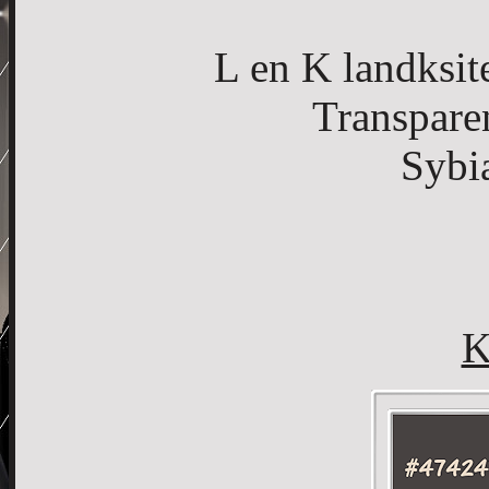
L en K landksit
Transpare
Syb
K