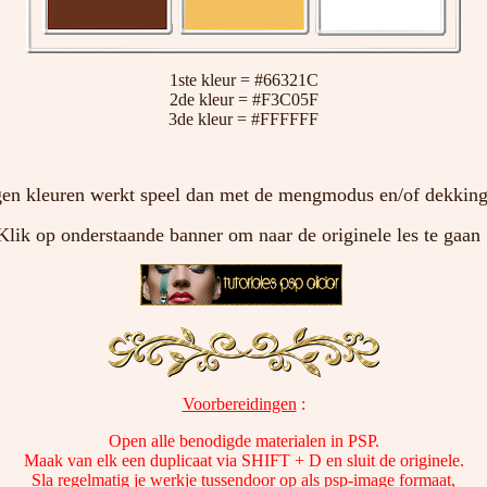
1ste kleur = #66321C
2de kleur = #F3C05F
3de kleur = #FFFFFF
en kleuren werkt speel dan met de mengmodus en/of dekking 
Klik op onderstaande banner om naar de originele les te gaan 
Voorbereidingen
:
Open alle benodigde materialen in PSP.
Maak van elk een duplicaat via SHIFT + D en sluit de originele.
Sla regelmatig je werkje tussendoor op als psp-image formaat,