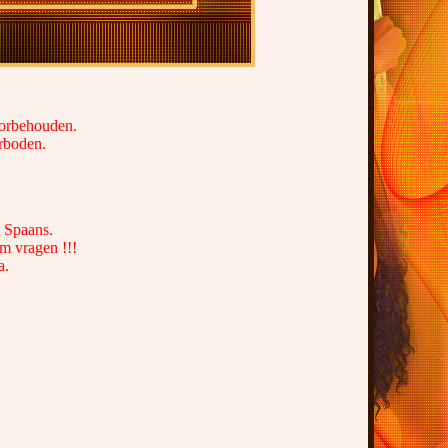
voorbehouden.
erboden.
t Spaans.
om vragen !!!
a.