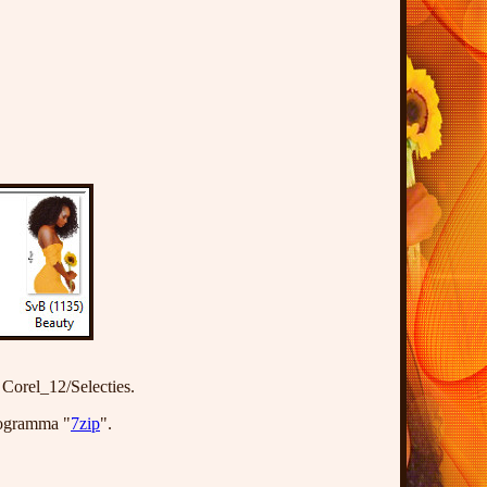
 Corel_12/Selecties.
rogramma "
7zip
".