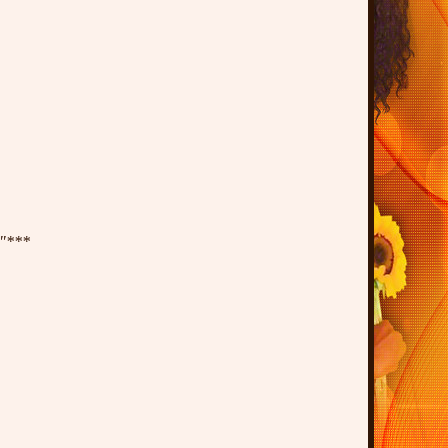
0"***