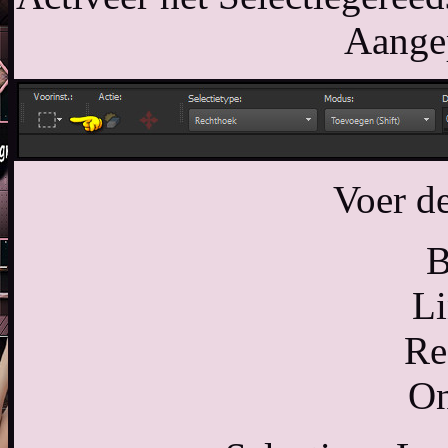
Aangep
Voer de
B
Li
Re
On