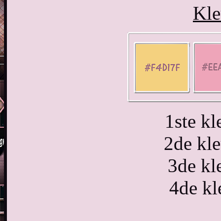
Kle
1ste k
2de kl
3de kl
4de kl