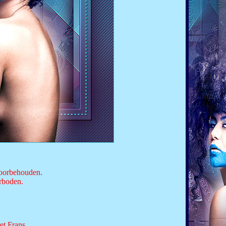
 voorbehouden.
erboden.
et Frans.