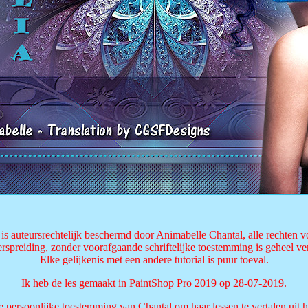
 is auteursrechtelijk beschermd door Animabelle Chantal, alle rechten
rspreiding, zonder voorafgaande schriftelijke toestemming is geheel v
Elke gelijkenis met een andere tutorial is puur toeval.
Ik heb de les gemaakt in PaintShop Pro 2019 op 28-07-2019.
e persoonlijke toestemming van Chantal om haar lessen te vertalen uit h