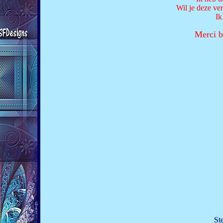
Wil je deze ve
Ik
Merci b
St