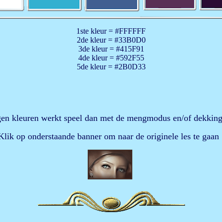
1ste kleur = #FFFFFF
2de kleur = #33B0D0
3de kleur = #415F91
4de kleur = #592F55
5de kleur = #2B0D33
en kleuren werkt speel dan met de mengmodus en/of dekking 
Klik op onderstaande banner om naar de originele les te gaan 