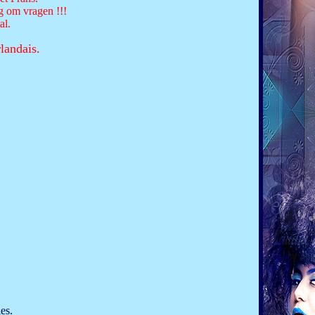
g om vragen !!!
al.
landais.
es.