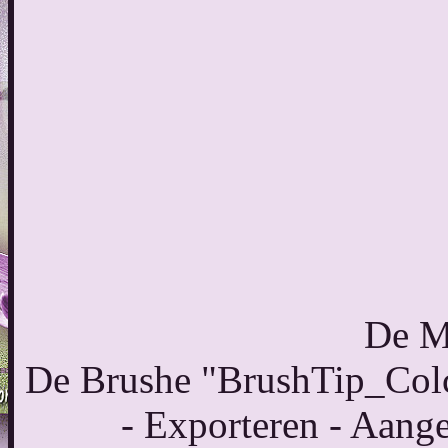
De M
De Brushe "BrushTip_Colc
- Exporteren - Aange