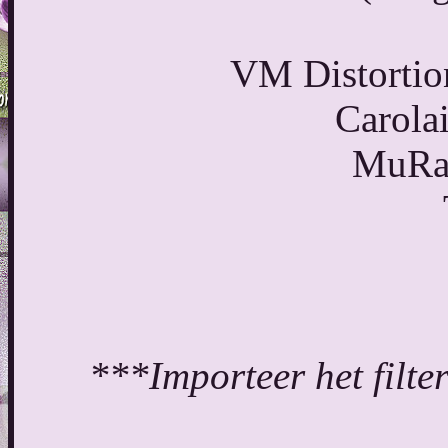
VM Distortion
Carola
MuRa'
***Importeer het filter